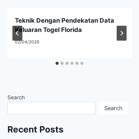
Teknik Dengan Pendekatan Data
Keluaran Togel Florida
02/04/2026
Search
Search
Recent Posts