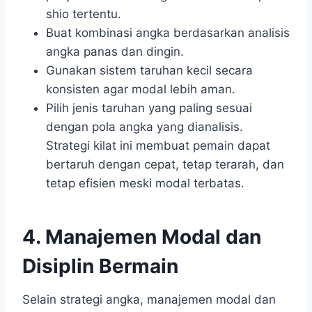
shio tertentu.
Buat kombinasi angka berdasarkan analisis
angka panas dan dingin.
Gunakan sistem taruhan kecil secara
konsisten agar modal lebih aman.
Pilih jenis taruhan yang paling sesuai
dengan pola angka yang dianalisis.
Strategi kilat ini membuat pemain dapat
bertaruh dengan cepat, tetap terarah, dan
tetap efisien meski modal terbatas.
4. Manajemen Modal dan
Disiplin Bermain
Selain strategi angka, manajemen modal dan