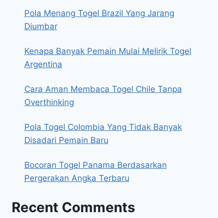
Pola Menang Togel Brazil Yang Jarang
Diumbar
Kenapa Banyak Pemain Mulai Melirik Togel
Argentina
Cara Aman Membaca Togel Chile Tanpa
Overthinking
Pola Togel Colombia Yang Tidak Banyak
Disadari Pemain Baru
Bocoran Togel Panama Berdasarkan
Pergerakan Angka Terbaru
Recent Comments