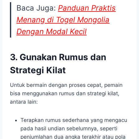
Baca Juga:
Panduan Praktis
Menang di Togel Mongolia
Dengan Modal Kecil
3. Gunakan Rumus dan
Strategi Kilat
Untuk bermain dengan proses cepat, pemain
bisa menggunakan rumus dan strategi kilat,
antara lain:
Terapkan rumus sederhana yang mengacu
pada hasil undian sebelumnya, seperti
penjumlahan dua angka terakhir atau pola