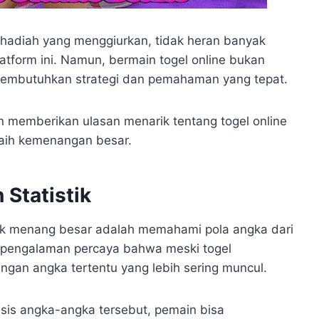
 hadiah yang menggiurkan, tidak heran banyak
atform ini. Namun, bermain togel online bukan
membutuhkan strategi dan pemahaman yang tepat.
 memberikan ulasan menarik tentang togel online
aih kemenangan besar.
Statistik
k menang besar adalah memahami pola angka dari
rpengalaman percaya bahwa meski togel
gan angka tertentu yang lebih sering muncul.
isis angka-angka tersebut, pemain bisa