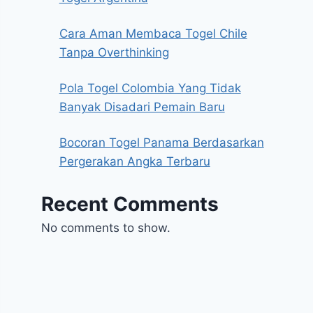
Cara Aman Membaca Togel Chile
Tanpa Overthinking
Pola Togel Colombia Yang Tidak
Banyak Disadari Pemain Baru
Bocoran Togel Panama Berdasarkan
Pergerakan Angka Terbaru
Recent Comments
No comments to show.