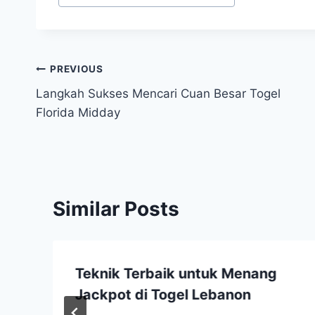
Post
PREVIOUS
Langkah Sukses Mencari Cuan Besar Togel
navigation
Florida Midday
Similar Posts
Teknik Terbaik untuk Menang
Jackpot di Togel Lebanon