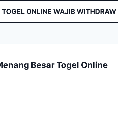
TOGEL ONLINE WAJIB WITHDRAW
enang Besar Togel Online