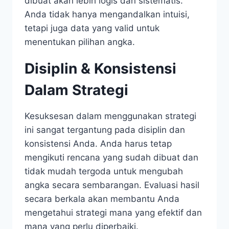
dibuat akan lebih logis dan sistematis.
Anda tidak hanya mengandalkan intuisi,
tetapi juga data yang valid untuk
menentukan pilihan angka.
Disiplin & Konsistensi
Dalam Strategi
Kesuksesan dalam menggunakan strategi
ini sangat tergantung pada disiplin dan
konsistensi Anda. Anda harus tetap
mengikuti rencana yang sudah dibuat dan
tidak mudah tergoda untuk mengubah
angka secara sembarangan. Evaluasi hasil
secara berkala akan membantu Anda
mengetahui strategi mana yang efektif dan
mana yang perlu diperbaiki.