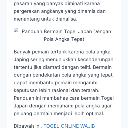
pasaran yang banyak diminati karena
pergerakan angkanya yang dinamis dan
menantang untuk dianalisa.
Banyak pemain tertarik karena pola angka
Japing sering menunjukkan kecenderungan
tertentu jika diamati dengan teliti. Bermain
dengan pendekatan pola angka yang tepat
dapat membantu pemain mengambil
keputusan lebih rasional dan terarah.
Panduan ini membahas cara bermain Togel
Japan dengan memahami pola angka agar
peluang bermain menjadi lebih optimal.
Dibawah ini,
TOGEL ONLINE WAJIB