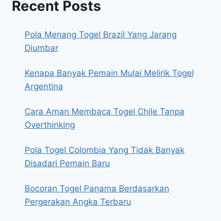
Recent Posts
Pola Menang Togel Brazil Yang Jarang
Diumbar
Kenapa Banyak Pemain Mulai Melirik Togel
Argentina
Cara Aman Membaca Togel Chile Tanpa
Overthinking
Pola Togel Colombia Yang Tidak Banyak
Disadari Pemain Baru
Bocoran Togel Panama Berdasarkan
Pergerakan Angka Terbaru