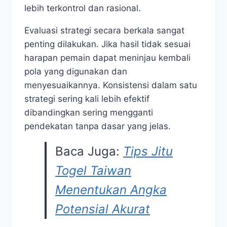
lebih terkontrol dan rasional.
Evaluasi strategi secara berkala sangat
penting dilakukan. Jika hasil tidak sesuai
harapan pemain dapat meninjau kembali
pola yang digunakan dan
menyesuaikannya. Konsistensi dalam satu
strategi sering kali lebih efektif
dibandingkan sering mengganti
pendekatan tanpa dasar yang jelas.
Baca Juga:
Tips Jitu
Togel Taiwan
Menentukan Angka
Potensial Akurat