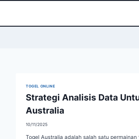
Skip
to
content
TOGEL ONLINE
Strategi Analisis Data Un
Australia
10/11/2025
Togel Australia adalah salah satu permainan 