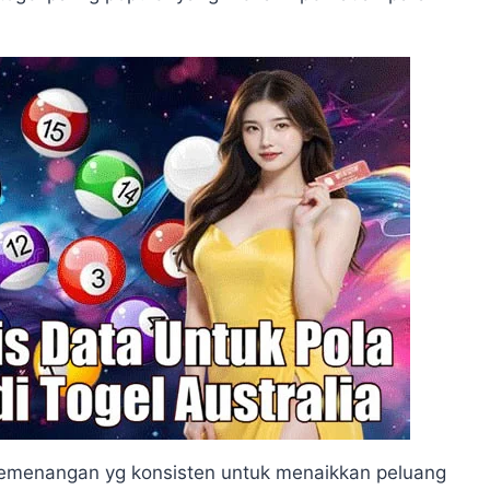
menangan yg konsisten untuk menaikkan peluang