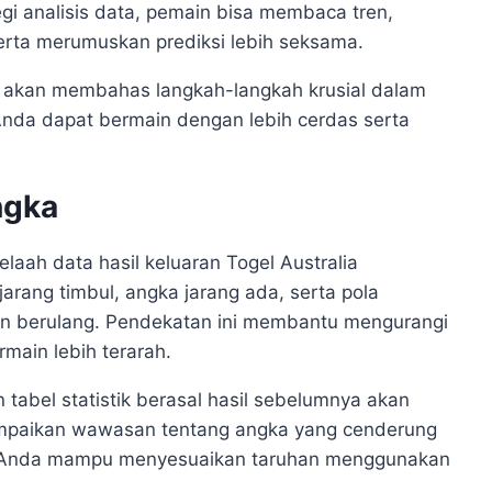
 analisis data, pemain bisa membaca tren,
serta merumuskan prediksi lebih seksama.
akan membahas langkah-langkah krusial dalam
Anda dapat bermain dengan lebih cerdas serta
ngka
elaah data hasil keluaran Togel Australia
rang timbul, angka jarang ada, serta pola
kin berulang. Pendekatan ini membantu mengurangi
main lebih terarah.
 tabel statistik berasal hasil sebelumnya akan
ampaikan wawasan tentang angka yang cenderung
ga Anda mampu menyesuaikan taruhan menggunakan