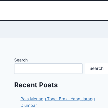
Search
Search
Recent Posts
Pola Menang Togel Brazil Yang Jarang
Diumbar