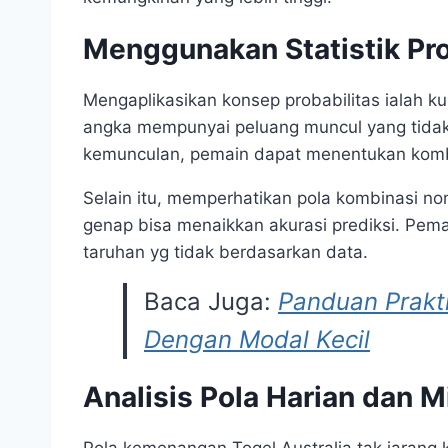
Menggunakan Statistik Pro
Mengaplikasikan konsep probabilitas ialah k
angka mempunyai peluang muncul yang tidak
kemunculan, pemain dapat menentukan kombi
Selain itu, memperhatikan pola kombinasi nom
genap bisa menaikkan akurasi prediksi. Pema
taruhan yg tidak berdasarkan data.
Baca Juga:
Panduan Prakti
Dengan Modal Kecil
Analisis Pola Harian dan 
Pola kemenangan Togel Australia tak jarang k