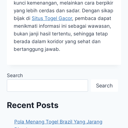
kunci kemenangan, melainkan cara berpikir
yang lebih cerdas dan sadar. Dengan sikap
bijak di
Situs Togel Gacor
, pembaca dapat
menikmati informasi ini sebagai wawasan,
bukan janji hasil tertentu, sehingga tetap
berada dalam koridor yang sehat dan
bertanggung jawab.
Search
Search
Recent Posts
Pola Menang Togel Brazil Yang Jarang