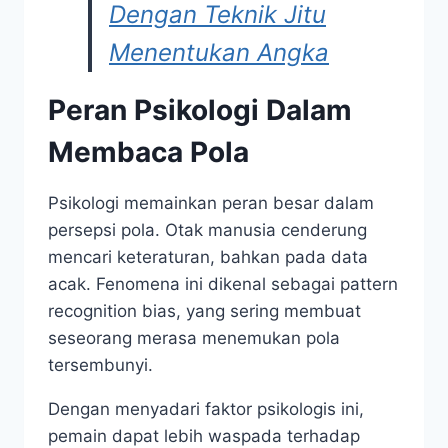
Dengan Teknik Jitu
Menentukan Angka
Peran Psikologi Dalam
Membaca Pola
Psikologi memainkan peran besar dalam
persepsi pola. Otak manusia cenderung
mencari keteraturan, bahkan pada data
acak. Fenomena ini dikenal sebagai pattern
recognition bias, yang sering membuat
seseorang merasa menemukan pola
tersembunyi.
Dengan menyadari faktor psikologis ini,
pemain dapat lebih waspada terhadap