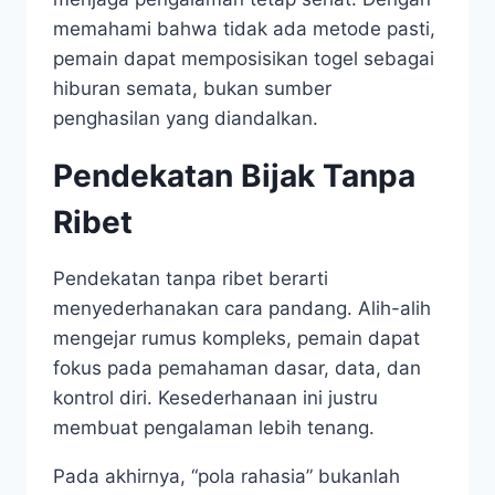
memahami bahwa tidak ada metode pasti,
pemain dapat memposisikan togel sebagai
hiburan semata, bukan sumber
penghasilan yang diandalkan.
Pendekatan Bijak Tanpa
Ribet
Pendekatan tanpa ribet berarti
menyederhanakan cara pandang. Alih-alih
mengejar rumus kompleks, pemain dapat
fokus pada pemahaman dasar, data, dan
kontrol diri. Kesederhanaan ini justru
membuat pengalaman lebih tenang.
Pada akhirnya, “pola rahasia” bukanlah