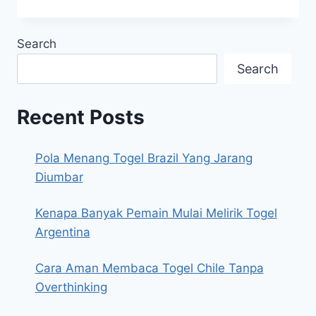
Search
Search
Recent Posts
Pola Menang Togel Brazil Yang Jarang
Diumbar
Kenapa Banyak Pemain Mulai Melirik Togel
Argentina
Cara Aman Membaca Togel Chile Tanpa
Overthinking