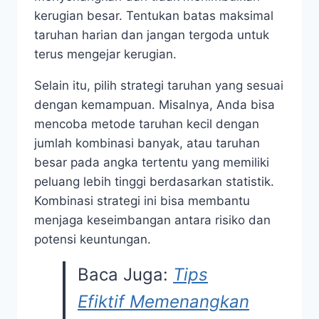
kerugian besar. Tentukan batas maksimal
taruhan harian dan jangan tergoda untuk
terus mengejar kerugian.
Selain itu, pilih strategi taruhan yang sesuai
dengan kemampuan. Misalnya, Anda bisa
mencoba metode taruhan kecil dengan
jumlah kombinasi banyak, atau taruhan
besar pada angka tertentu yang memiliki
peluang lebih tinggi berdasarkan statistik.
Kombinasi strategi ini bisa membantu
menjaga keseimbangan antara risiko dan
potensi keuntungan.
Baca Juga:
Tips
Efiktif Memenangkan