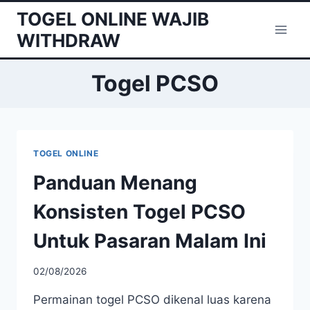
Skip
TOGEL ONLINE WAJIB
to
WITHDRAW
content
Togel PCSO
TOGEL ONLINE
Panduan Menang
Konsisten Togel PCSO
Untuk Pasaran Malam Ini
02/08/2026
Permainan togel PCSO dikenal luas karena