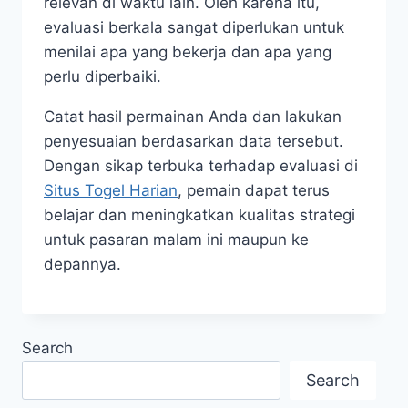
relevan di waktu lain. Oleh karena itu,
evaluasi berkala sangat diperlukan untuk
menilai apa yang bekerja dan apa yang
perlu diperbaiki.
Catat hasil permainan Anda dan lakukan
penyesuaian berdasarkan data tersebut.
Dengan sikap terbuka terhadap evaluasi di
Situs Togel Harian
, pemain dapat terus
belajar dan meningkatkan kualitas strategi
untuk pasaran malam ini maupun ke
depannya.
Search
Search