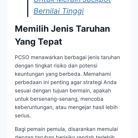
Bernilai Tinggi
Memilih Jenis Taruhan
Yang Tepat
PCSO menawarkan berbagai jenis taruhan
dengan tingkat risiko dan potensi
keuntungan yang berbeda. Memahami
perbedaan ini penting agar strategi Anda
sesuai dengan tujuan bermain, apakah
untuk bersenang-senang, mencoba
keberuntungan, atau mengejar hasil lebih
serius.
Bagi pemain pemula, disarankan memulai
dengan taruhan berisiko rendah terlebih