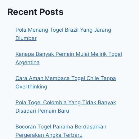
Recent Posts
Pola Menang Togel Brazil Yang Jarang
Diumbar
Kenapa Banyak Pemain Mulai Melirik Togel
Argentina
Cara Aman Membaca Togel Chile Tanpa
Overthinking
Pola Togel Colombia Yang Tidak Banyak
Disadari Pemain Baru
Bocoran Togel Panama Berdasarkan
Pergerakan Angka Terbaru