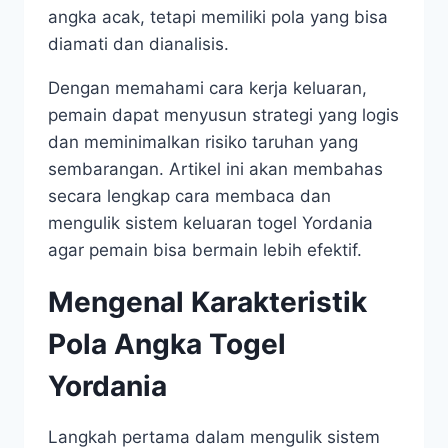
angka acak, tetapi memiliki pola yang bisa
diamati dan dianalisis.
Dengan memahami cara kerja keluaran,
pemain dapat menyusun strategi yang logis
dan meminimalkan risiko taruhan yang
sembarangan. Artikel ini akan membahas
secara lengkap cara membaca dan
mengulik sistem keluaran togel Yordania
agar pemain bisa bermain lebih efektif.
Mengenal Karakteristik
Pola Angka Togel
Yordania
Langkah pertama dalam mengulik sistem