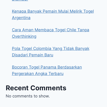
Kenapa Banyak Pemain Mulai Melirik Togel
Argentina
Cara Aman Membaca Togel Chile Tanpa
Overthinking
Pola Togel Colombia Yang Tidak Banyak
Disadari Pemain Baru
Bocoran Togel Panama Berdasarkan
Pergerakan Angka Terbaru
Recent Comments
No comments to show.