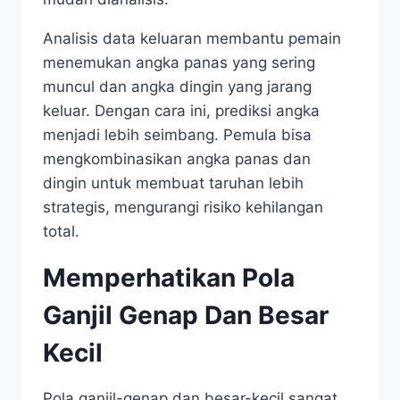
Analisis data keluaran membantu pemain
menemukan angka panas yang sering
muncul dan angka dingin yang jarang
keluar. Dengan cara ini, prediksi angka
menjadi lebih seimbang. Pemula bisa
mengkombinasikan angka panas dan
dingin untuk membuat taruhan lebih
strategis, mengurangi risiko kehilangan
total.
Memperhatikan Pola
Ganjil Genap Dan Besar
Kecil
Pola ganjil-genap dan besar-kecil sangat