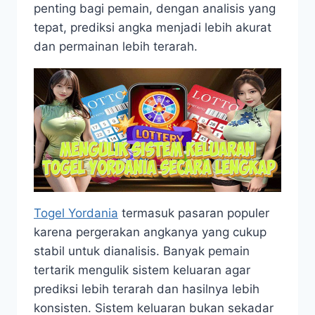
penting bagi pemain, dengan analisis yang
tepat, prediksi angka menjadi lebih akurat
dan permainan lebih terarah.
Togel Yordania
termasuk pasaran populer
karena pergerakan angkanya yang cukup
stabil untuk dianalisis. Banyak pemain
tertarik mengulik sistem keluaran agar
prediksi lebih terarah dan hasilnya lebih
konsisten. Sistem keluaran bukan sekadar