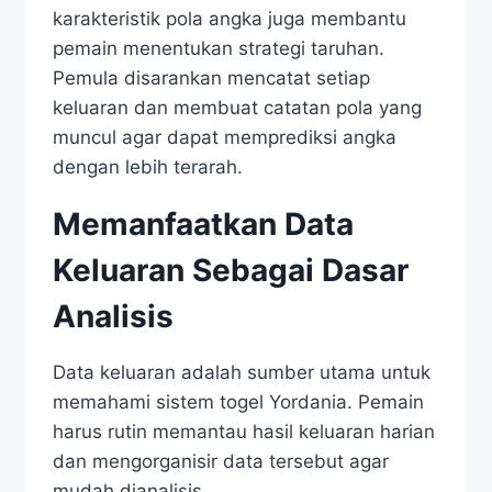
karakteristik pola angka juga membantu
pemain menentukan strategi taruhan.
Pemula disarankan mencatat setiap
keluaran dan membuat catatan pola yang
muncul agar dapat memprediksi angka
dengan lebih terarah.
Memanfaatkan Data
Keluaran Sebagai Dasar
Analisis
Data keluaran adalah sumber utama untuk
memahami sistem togel Yordania. Pemain
harus rutin memantau hasil keluaran harian
dan mengorganisir data tersebut agar
mudah dianalisis.