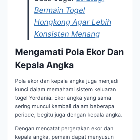
Bermain Togel
Hongkong Agar Lebih
Konsisten Menang
Mengamati Pola Ekor Dan
Kepala Angka
Pola ekor dan kepala angka juga menjadi
kunci dalam memahami sistem keluaran
togel Yordania. Ekor angka yang sama
sering muncul kembali dalam beberapa
periode, begitu juga dengan kepala angka.
Dengan mencatat pergerakan ekor dan
kepala angka, pemain dapat menyusun