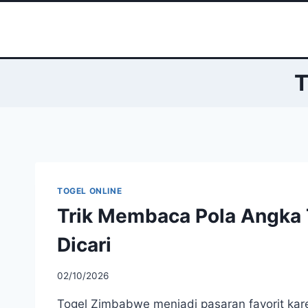
Skip
to
content
T
TOGEL ONLINE
Trik Membaca Pola Angka
Dicari
02/10/2026
Togel Zimbabwe menjadi pasaran favorit kare