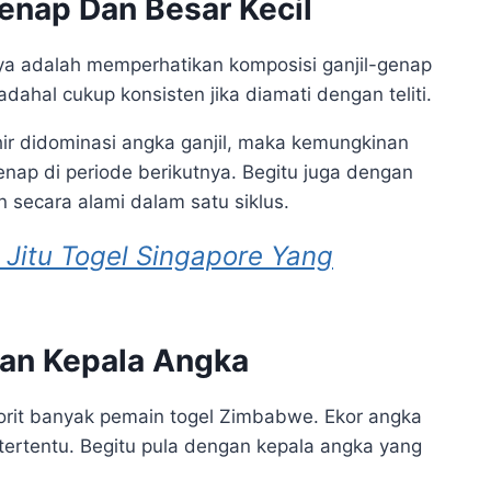
Genap Dan Besar Kecil
ya adalah memperhatikan komposisi ganjil-genap
padahal cukup konsisten jika diamati dengan teliti.
hir didominasi angka ganjil, maka kemungkinan
ap di periode berikutnya. Begitu juga dengan
n secara alami dalam satu siklus.
 Jitu Togel Singapore Yang
an Kepala Angka
vorit banyak pemain togel Zimbabwe. Ekor angka
tertentu. Begitu pula dengan kepala angka yang