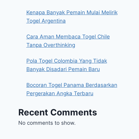
Kenapa Banyak Pemain Mulai Melirik
Togel Argentina
Cara Aman Membaca Togel Chile
Tanpa Overthinking
Pola Togel Colombia Yang Tidak
Banyak Disadari Pemain Baru
Bocoran Togel Panama Berdasarkan
Pergerakan Angka Terbaru
Recent Comments
No comments to show.