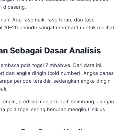
n dipasang.
nuh. Ada fase naik, fase turun, dan fase
al 10–20 periode sangat membantu untuk melihat
n Sebagai Dasar Analisis
embaca pola togel Zimbabwe. Dari data ini,
r) dan angka dingin (cold number). Angka panas
rapa periode terakhir, sedangkan angka dingin
ali.
ngin, prediksi menjadi lebih seimbang. Jangan
na pola togel sering berubah mengikuti siklus