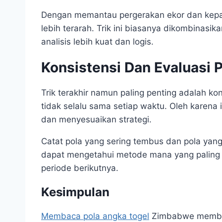
Dengan memantau pergerakan ekor dan kepa
lebih terarah. Trik ini biasanya dikombinasi
analisis lebih kuat dan logis.
Konsistensi Dan Evaluasi 
Trik terakhir namun paling penting adalah ko
tidak selalu sama setiap waktu. Oleh karena i
dan menyesuaikan strategi.
Catat pola yang sering tembus dan pola yang
dapat mengetahui metode mana yang paling 
periode berikutnya.
Kesimpulan
Membaca pola angka togel
Zimbabwe membutu