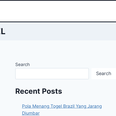
EL
Search
Search
Recent Posts
Pola Menang Togel Brazil Yang Jarang
Diumbar